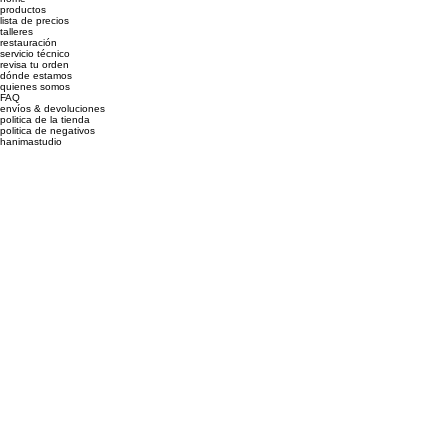
productos
1
D
f
5
lista de precios
.
2
F
talleres
restauración
8
M
D
servicio técnico
4
revisa tu orden
2
dónde estamos
quienes somos
FAQ
envíos & devoluciones
politica de la tienda
politica de negativos
hanima
studio