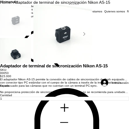
Hánima
Home
studio
>
Adaptador de terminal de sincronización Nikon AS-15
Servicio
Lista de
Técnico
Precios
Tienda
Lab
Servicio Técnico
Dónde estamos
Quienes somos
F
Revisa
Talleres
tu
Restauración
orden
Search
Adaptador de terminal de sincronización Nikon AS-15
SKU:
SKU
00053
00053
Precio
$15.000
El adaptador Nikon AS-15 permite la conexión de cables de sincronización de flash equipado
con conector tipo PC estándar con el cuerpo de la cámara a través de la incorporada en la
Inicia sesión
zapata.
Es adecuado para las cámaras que no cuentan con un terminal PC-sync.
No proporciona protección de sincronización de alto voltaje, y no se recomienda para unidades
flash que tienen más de 6 V.
Cantidad