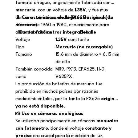
formato antiguo, originalmente fabricada con
mercurio
, con un voltaje de
1.35V
, y fue muy
común en
🔋
Características de la PX625 original (de
cámaras analógicas clásicas
de las
décadas de 1960 a 1980, especialmente para
mercurio)
alimentar
Característica
fotómetros integrados
Detalle
.
Voltaje
1.35V
constante
Tipo
Mercurio (no recargable)
Tamaño
15.6 mm de diámetro × 6.15 mm
de alto
También conocida
MR9, PX13, EPX625, H-D,
como
V625PX
La producción de baterías de mercurio fue
prohibida en muchos países por razones
medioambientales, por lo tanto la PX625
original
ya no está disponible
.
📸
Uso en cámaras analógicas
Se utilizaba principalmente en cámaras
manuales
con fotómetro
, donde el voltaje
constante y
preciso
era crucial para la medición de luz.