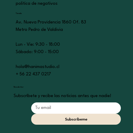
politica de negativos
Tienda
Av. Nueva Providencia 1860 Of. 83
Metro Pedro de Valdivia
Lun - Vie: 9:30 - 18:00
​​Sábado: 9:00 - 15:00
hola@hanimastudio.cl
+ 56 22 437 0217
Newsletter
Subscríbete y recibe las noticias antes que nadie!
Subscríbeme