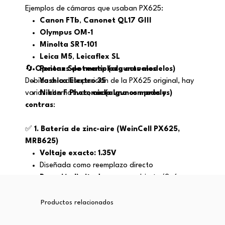
Ejemplos de cámaras que usaban PX625:
Canon FTb
,
Canonet QL17 GIII
Olympus OM-1
Minolta SRT-101
Leica M5
,
Leicaflex SL
🔄
Opciones de reemplazo actuales
Pentax Spotmatic (algunos modelos)
Debido a la desaparición de la PX625 original, hay
Yashica Electro 35
varias alternativas,
Nikon F Photomic (algunos modelos)
cada una con pros y
contras
:
✅
1. Batería de zinc-aire (WeinCell PX625,
MRB625)
Voltaje exacto: 1.35V
Diseñada como reemplazo directo
Duración limitada
una vez abierta (2–6
meses)
✅ Recomendación si usas una cámara con PX625:
Muy buena para fotómetros
Productos relacionados
Para precisión en exposición
(si usas el