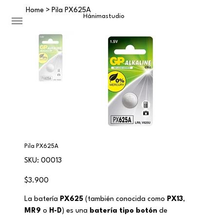
Home
>
Pila PX625A
Hánima
studio
Pila PX625A
SKU
SKU:
00013
00013
Precio
$3.900
La batería
PX625
(también conocida como
PX13
,
MR9
o
H-D
) es una
batería tipo botón
de