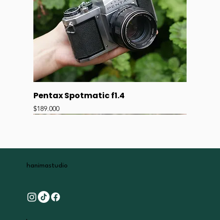
Pentax Spotmatic f1.4
Precio
$189.000
hanima
studio