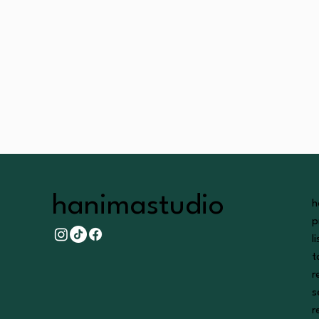
hanima
studio
h
p
l
t
r
s
r