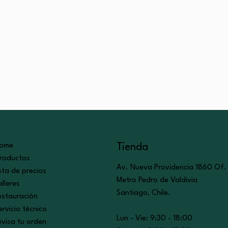
ome
Tienda
roductos
Av. Nueva Providencia 1860 Of
ista de precios
Metro Pedro de Valdivia
alleres
Santiago, Chile.
estauración
ervicio técnico
Lun - Vie: 9:30 - 18:00
evisa tu orden