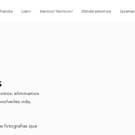
Tienda
Lab
Servicio Técnico
Dónde estamos
Quiene
s
sotros: eliminamos
volverles vida,
as fotografías que