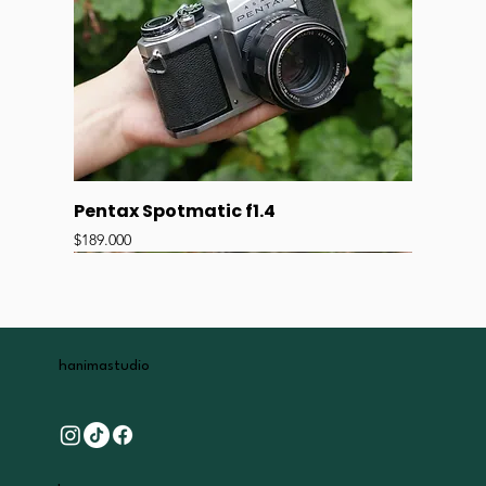
Pentax Spotmatic f1.4
Precio
$189.000
hanima
studio