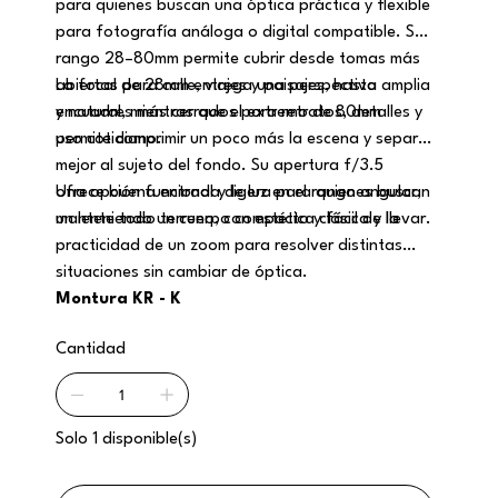
para quienes buscan una óptica práctica y flexible
para fotografía análoga o digital compatible. Su
rango 28–80mm permite cubrir desde tomas más
abiertas para calle, viajes y paisajes, hasta
La focal de 28mm entrega una perspectiva amplia
encuadres más cerrados para retratos, detalles y
y natural, mientras que el extremo de 80mm
uso cotidiano.
permite comprimir un poco más la escena y separar
mejor al sujeto del fondo. Su apertura f/3.5
ofrece buena entrada de luz en el rango angular,
Una opción funcional y ligera para quienes buscan
manteniendo un cuerpo compacto y fácil de llevar.
un lente todo terreno, con estética clásica y la
practicidad de un zoom para resolver distintas
situaciones sin cambiar de óptica.
Montura KR - K
Cantidad
Solo 1 disponible(s)